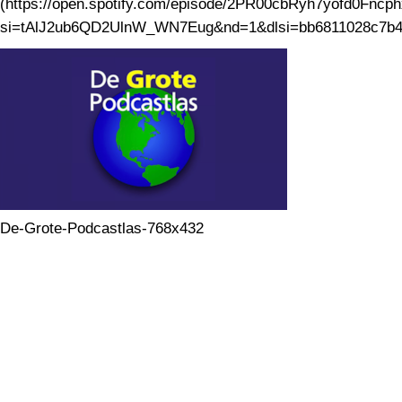
(https://open.spotify.com/episode/2PR00cbRyh7yofd0Fncp
si=tAlJ2ub6QD2UlnW_WN7Eug&nd=1&dlsi=bb6811028c7b4
De-Grote-Podcastlas-768x432