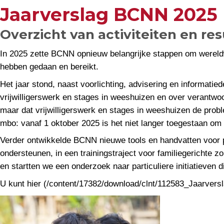
Jaarverslag BCNN 2025
Overzicht van activiteiten en re
In 2025 zette BCNN opnieuw belangrijke stappen om wereldwi
hebben gedaan en bereikt.
Het jaar stond, naast voorlichting, advisering en informati
vrijwilligerswerk en stages in weeshuizen en over verantwoo
maar dat vrijwilligerswerk en stages in weeshuizen de prob
mbo: vanaf 1 oktober 2025 is het niet langer toegestaan om 
Verder ontwikkelde BCNN nieuwe tools en handvatten voor pa
ondersteunen, in een trainingstraject voor familiegerichte 
en startten we een onderzoek naar particuliere initiatieven
U kunt hier (/content/17382/download/clnt/112583_Jaarvers