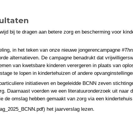
sultaten
jd bij te dragen aan betere zorg en bescherming voor kinde
edeling, in het teken van onze nieuwe jongerencampagne
#Thn
rde alternatieven. De campagne benadrukt dat vrijwilligerswe
lemen van kwetsbare kinderen verergeren in plaats van oplo
stage te lopen in kindertehuizen of andere opvanginstelling
rticuliere initiatieven en begeleidde BCNN zeven stichting
zorg. Daarnaast voerden we een literatuuronderzoek uit naar
 die de omslag hebben gemaakt van zorg via een kindertehuis 
lag_2025_BCNN.pdf) het jaarverslag lezen.