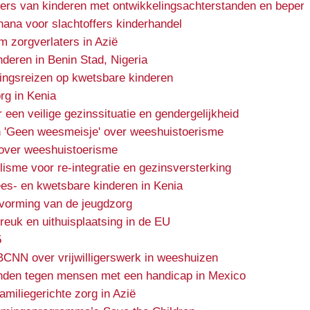
ers van kinderen met ontwikkelingsachterstanden en beper
Ghana voor slachtoffers kinderhandel
m zorgverlaters in Azië
nderen in Benin Stad, Nigeria
ingsreizen op kwetsbare kinderen
rg in Kenia
en veilige gezinssituatie en gendergelijkheid
 'Geen weesmeisje' over weeshuistoerisme
over weeshuistoerisme
lisme voor re-integratie en gezinsversterking
es- en kwetsbare kinderen in Kenia
rvorming van de jeugdzorg
euk en uithuisplaatsing in de EU
5
BCNN over vrijwilligerswerk in weeshuizen
nden tegen mensen met een handicap in Mexico
miliegerichte zorg in Azië