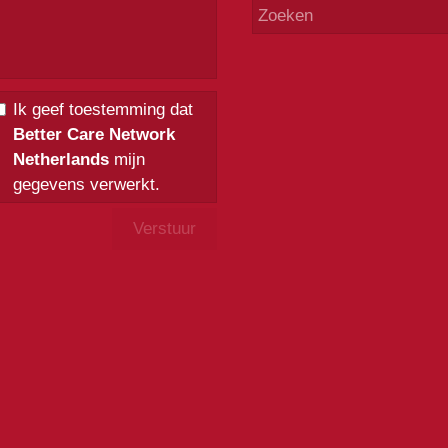
Ik geef toestemming dat
Better Care Network
Netherlands
mijn
gegevens verwerkt.