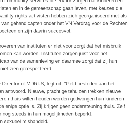
an community services die ervoor zorgen dat kinderen en
rlaten en in de gemeenschap gaan leven, met keuzes die
sability rights activisten hebben zich georganiseerd met als
 van gehandicapten onder het VN Verdrag voor de Rechten
ecteen en zijn daarin succesvol.
overen van instituten er niet voor zorgt dat het misbruik
men kan worden. Instituten zorgen juist voor het
cap van de samenleving en daarmee zorgt dat zij hun
niet zien gerespecteerd
 Director of MDRI-S, legt uit, ”Geld besteden aan het
n antwoord. Nieuwe, prachtige tehuizen trekken nieuwe
deren thuis willen houden worden gedwongen hun kinderen
e enige optie is. Zij krijgen geen ondersteuning thuis. Zelf
n nog steeds in hun mogelijkheden beperkt,
n sexueel mishandeld.