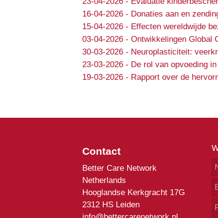
23-04-2026
-
Evaluatie kinderbesche
16-04-2026
-
Donaties aan en zendin
15-04-2026
-
Effecten wereldwijde b
03-04-2026
-
Ontwikkelingen Global 
30-03-2026
-
Neuroplasticiteit: veer
23-03-2026
-
De rol van opvoeding in
19-03-2026
-
Rapport over de hervorm
W
Contact
Better Care Network
Netherlands
Hooglandse Kerkgracht 17G
2312 HS Leiden
info@bettercarenetwork.nl