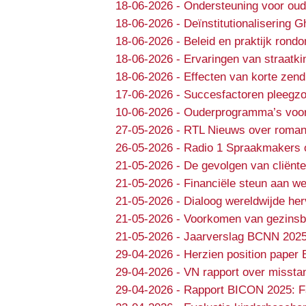
18-06-2026
-
Ondersteuning voor oud
18-06-2026
-
Deïnstitutionalisering 
18-06-2026
-
Beleid en praktijk rondo
18-06-2026
-
Ervaringen van straatki
18-06-2026
-
Effecten van korte zend
17-06-2026
-
Succesfactoren pleegzo
10-06-2026
-
Ouderprogramma’s voor e
27-05-2026
-
RTL Nieuws over roman
26-05-2026
-
Radio 1 Spraakmakers 
21-05-2026
-
De gevolgen van cliënte
21-05-2026
-
Financiële steun aan we
21-05-2026
-
Dialoog wereldwijde he
21-05-2026
-
Voorkomen van gezinsbr
21-05-2026
-
Jaarverslag BCNN 202
29-04-2026
-
Herzien position paper 
29-04-2026
-
VN rapport over missta
29-04-2026
-
Rapport BICON 2025: Fa