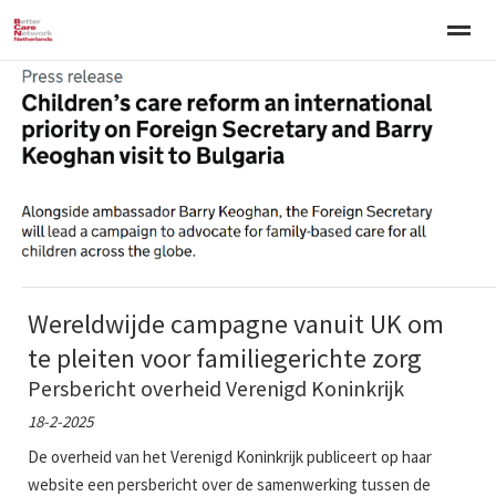
Welkom
Over BCNN
Werken met kinderen
Gezinsgerichte 
Home
Nieuws
Agenda
E-mail
Zo
Wereldwijde campagne vanuit UK om
te pleiten voor familiegerichte zorg
Persbericht overheid Verenigd Koninkrijk
18-2-2025
De overheid van het Verenigd Koninkrijk publiceert op haar
website een persbericht over de samenwerking tussen de