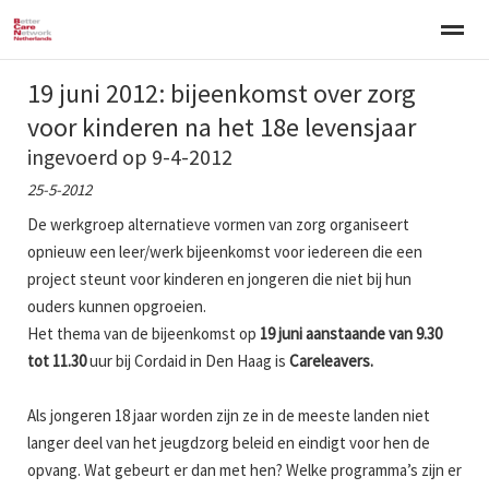
19 juni 2012: bijeenkomst over zorg
Welkom
Over BCNN
Werken met kinderen
Gezinsgerichte 
voor kinderen na het 18e levensjaar
ingevoerd op 9-4-2012
Home
Nieuws
Agenda
E-mail
Zo
25-5-2012
De werkgroep alternatieve vormen van zorg organiseert
opnieuw een leer/werk bijeenkomst voor iedereen die een
project steunt voor kinderen en jongeren die niet bij hun
ouders kunnen opgroeien.
Het thema van de bijeenkomst op
19 juni aanstaande van 9.30
tot 11.30
uur bij Cordaid in Den Haag is
Careleavers.
Als jongeren 18 jaar worden zijn ze in de meeste landen niet
langer deel van het jeugdzorg beleid en eindigt voor hen de
opvang. Wat gebeurt er dan met hen? Welke programma’s zijn er