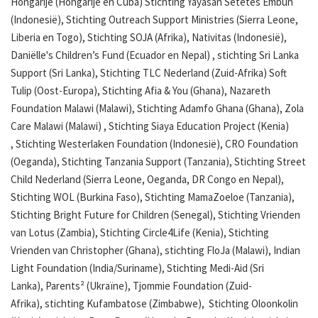
Hongarije (Hongarije en Cuba) Stichting Yayasan Setetes Embun
(Indonesië), Stichting Outreach Support Ministries (Sierra Leone,
Liberia en Togo), Stichting SOJA (Afrika), Nativitas (Indonesië),
Daniëlle's Children’s Fund (Ecuador en Nepal) , stichting Sri Lanka
Support (Sri Lanka), Stichting TLC Nederland (Zuid-Afrika) Soft
Tulip (Oost-Europa), Stichting Afia & You (Ghana), Nazareth
Foundation Malawi (Malawi), Stichting Adamfo Ghana (Ghana), Zola
Care Malawi (Malawi) , Stichting Siaya Education Project (Kenia)
, Stichting Westerlaken Foundation (Indonesië), CRO Foundation
(Oeganda), Stichting Tanzania Support (Tanzania), Stichting Street
Child Nederland (Sierra Leone, Oeganda, DR Congo en Nepal),
Stichting WOL (Burkina Faso), Stichting MamaZoeloe (Tanzania),
Stichting Bright Future for Children (Senegal), Stichting Vrienden
van Lotus (Zambia), Stichting Circle4Life (Kenia), Stichting
Vrienden van Christopher (Ghana), stichting FloJa (Malawi), Indian
Light Foundation (India/Suriname), Stichting Medi-Aid (Sri
Lanka), Parents² (Ukraïne), Tjommie Foundation (Zuid-
Afrika), stichting Kufambatose (Zimbabwe), Stichting Oloonkolin