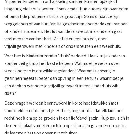
Miljoenen kinderen in ontwikkelingslanden kunnen tijdelijk of
langdurig niet thuis wonen. Soms omdat hun ouders zijn overleden
of omdat de problemen thuis te groot zijn. Soms omdat ze zijn
weggelopen of van hun familie gescheiden door oorlogen, rampen
of kinderhandelaren. Het lot van deze kwetsbare kinderen gaat
veel mensen aan het hart. Ze starten een project, doen
vrijwilligerswerk met kinderen of ondersteunen een weeshuis.
Voor hen is
Kinderen zonder ‘thuis’
bedoeld. Hoe kun je kinderen
zonder veilig thuis het beste helpen? Wat moet je weten over
weeskinderen in ontwikkelingslanden? Waarom is opvang in
gezinnen meestal beter dan opvang in een tehuis? Waar moet je
aan denken wanneer je vrijwilligerswerk in een kinderhuis wilt
doen?
Deze vragen worden beantwoord in korte hoofdstukken met
voorbeelden uit de praktijk. Het uitgangspunt is dat elk kind het
recht heeft om op te groeien in een liefdevol gezin. Hulp zou zich in
de eerste plaats moeten richten op steun aan gezinnen en pas in
de laatste plaats op opvang in tehuizen.