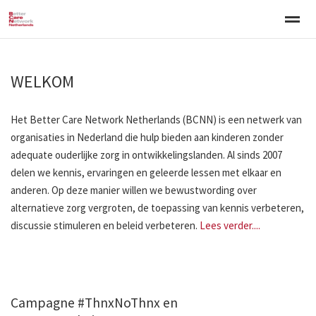
Welkom
Over BCNN
Werken met kinderen
Gezinsgerichte 
WELKOM
Home
Nieuws
Agenda
E-mail
Zo
Het Better Care Network Netherlands (BCNN) is een netwerk van
organisaties in Nederland die hulp bieden aan kinderen zonder
adequate ouderlijke zorg in ontwikkelingslanden. Al sinds 2007
delen we kennis, ervaringen en geleerde lessen met elkaar en
anderen. Op deze manier willen we bewustwording over
alternatieve zorg vergroten, de toepassing van kennis verbeteren,
discussie stimuleren en beleid verbeteren.
Lees verder....
Campagne #ThnxNoThnx en