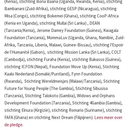
(Kenia), stichting Bona Baana (Uganda, Rwanda, Kenia), stichting
Bambanani (Zuid-Afrika), stichting GESP (Nicaragua), stichting
Misa (Congo), stichting Bokemei (Ghana), stichting CooP-Africa
(Kenia en Uganda), stichting Mullai (Sri Lanka) , DEAN
(Tanzania/Kenia), Jerome Damey Foundation (Guinea), Kwagala
Foundation (Tanzania), MommaLuv (Uganda, Ghana, Namibië, Zuid-
Afrika, Tanzania, Liberia, Malawi, Guinee-Bissau), stichting l'Espoir
de l'Humanité (Gabon), stichting Mission Lanka (Sri Lanka), COLT
(Cambodja), stichting Furaha (Kenia), stichting Bakasso (Guinea),
stichting ICFON (Nepal), Foundation Move Up (Kenia), Stichting
Kaalo Nederland (Somalië/Puntland), Fynn Foundation
(Rwanda), Stichting Wereldmeisjes (Malawi/Tanzania), Stichting
Future for Young People (The Gambia), Stichting Sibusiso
(Tanzania), Stichting Talokoto (Gambia), Widows and Orphans
Development Foundation (Tanzania), Stichting 4Gambia (Gambia),
stichting Elnura (Kirgizië), stichting Romario (Suriname), stichting
FAFA (Ghana) en stichting Next Dream (Filipijnen).
Lees meer over
de pledge.