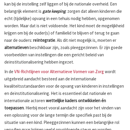
kan bij de instelling zelf liggen of bij de nationale overheid. Een
belangrijk element is
gate keeping
: zorgen dat alleen kinderen die
echt (tijdelijke) opvang in een tehuis nodig hebben, opgenomen
worden. Maar dat is niet voldoende. Het kind moet de mogelijkheid
krijgen om bij de ouder(s) of familielid te blijven of terug te gaan
naar de ouders:
reïntegratie
. Als dit niet mogelijk is, moeten er
alternatieven
beschikbaar zijn, zoals pleeggezinnen. Er zijn goede
voorbeelden van instellingen die een gericht beleid van
deïnstitutionalisering hebben ingezet.
In de
VN-Richtlijnen voor Alternatieve Vormen van Zorg
wordt
uitgebreid aandacht besteed aan de internationale
kwaliteitsstandaarden voor de opvang van kinderen in instellingen
en deïnstitutionalisering. Het is essentieel dat nationale en
internationale actoren
wettelijke kaders ontwikkelen én
toepassen
. Hierbij moet vooral aandacht zijn voor het vinden van
een oplossing voor de lange termijn die specifiek past bij de
situatie van een kind. Pleeggezinnen kunnen een belangrijke rol
vervullen maar krijgen veelal onvoldoende steun en worden