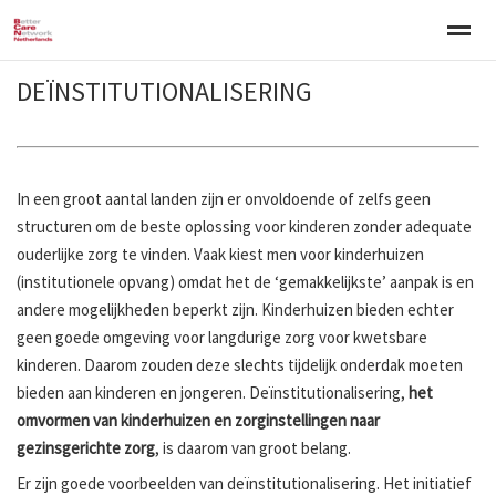
DEÏNSTITUTIONALISERING
Welkom
Over BCNN
Werken met kinderen
Gezinsgerichte 
Home
Nieuws
Agenda
E-mail
Zo
In een groot aantal landen zijn er onvoldoende of zelfs geen
structuren om de beste oplossing voor kinderen zonder adequate
ouderlijke zorg te vinden. Vaak kiest men voor kinderhuizen
(institutionele opvang) omdat het de ‘gemakkelijkste’ aanpak is en
andere mogelijkheden beperkt zijn. Kinderhuizen bieden echter
geen goede omgeving voor langdurige zorg voor kwetsbare
kinderen. Daarom zouden deze slechts tijdelijk onderdak moeten
bieden aan kinderen en jongeren. Deïnstitutionalisering,
het
omvormen van kinderhuizen en zorginstellingen naar
gezinsgerichte zorg
, is daarom van groot belang.
Er zijn goede voorbeelden van deïnstitutionalisering. Het initiatief