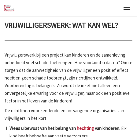
VRIJWILLIGERSWERK: WAT KAN WEL?
Welkom
Over BCNN
Werken met kinderen
Gezinsgerichte 
Home
Nieuws
Agenda
E-mail
Zo
Vrijwilligerswerk bij een project kan kinderen en de samenleving
onbedoeld veel schade toebrengen. Hoe voorkomt u dat nu? Om te
zorgen dat de aanwezigheid van de vrijwilliger een positief effect
heeft en geen schade toebrengt, zijn richtlijnen ontwikkeld.
Voorbereiding is belangrijk. Zo wordt de inzet niet alleen een
onvergetelijke ervaring voor de vrijwilliger, maar ook een positieve
factor in het leven van de kinderen!
De richtlijnen voor zendende en ontvangende organisaties van
vrijwilligers in het kort:
Wees u bewust van het belang van
hechting
van kinderen.
Elk
kind heeft behoefte aan vaste verzorgers.