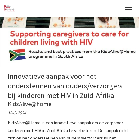
Welkom
Over BCNN
Werken met kinderen
Gezinsgerichte 
Home
Nieuws
Agenda
E-mail
Zo
Innovatieve aanpak voor het
ondersteunen van ouders/verzorgers
bij kinderen met HIV in Zuid-Afrika
KidzAlive@home
18-3-2024
KidzAlive@Home is een innovatieve aanpak om de zorg voor
kinderen met HIV in Zuid-Afrika te verbeteren. De aanpak richt
zich op het ondersteunen van ouders/verzorgers bij het