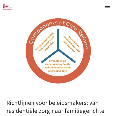
Welkom
Over BCNN
Werken met kinderen
Gezinsgerichte 
Home
Nieuws
Agenda
E-mail
Zo
Richtlijnen voor beleidsmakers: van
residentiële zorg naar familiegerichte