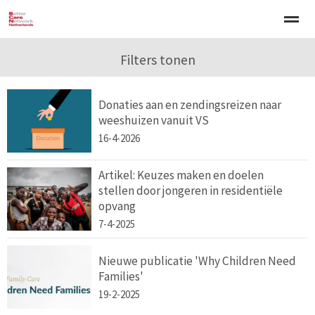
Welkom
Over BCNN
Filters tonen
Werken met kinderen
Gezinsgerichte 
Donaties aan en zendingsreizen naar
Home
Nieuws
Agenda
E-mail
Zo
weeshuizen vanuit VS
16-4-2026
Artikel: Keuzes maken en doelen
stellen door jongeren in residentiële
opvang
7-4-2025
Nieuwe publicatie 'Why Children Need
Families'
19-2-2025