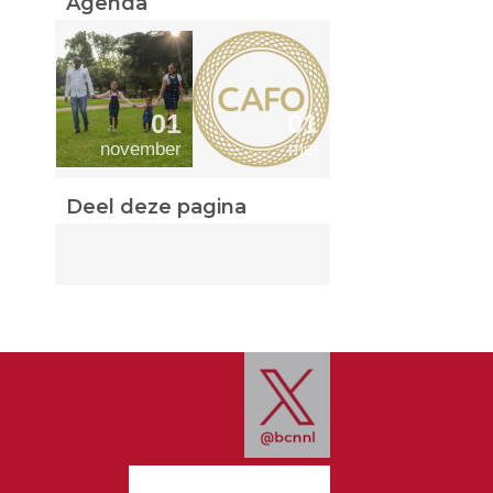
Agenda
01
01
november
mei
Deel deze pagina