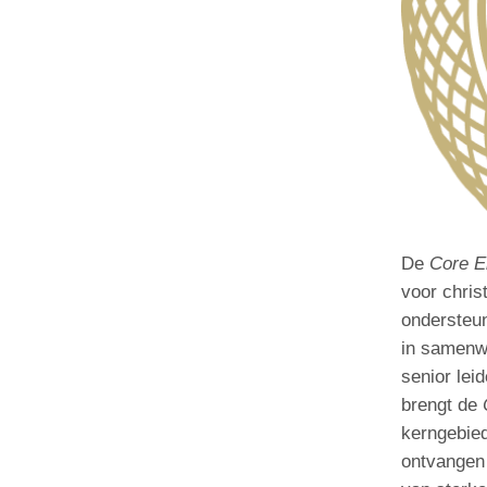
De
Core E
voor chris
ondersteun
in samenwe
senior lei
brengt de
kerngebied
ontvangen 