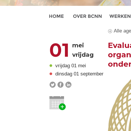
Alle ag
01
Evalua
mei
organ
vrijdag
onde
vrijdag 01 mei
dinsdag 01 september