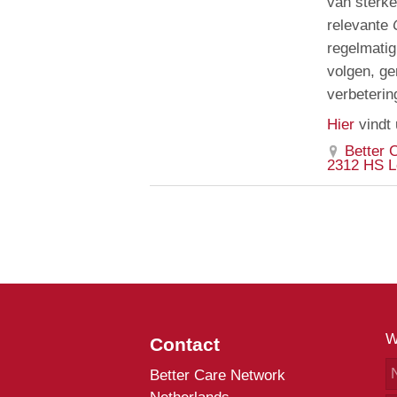
van sterke
relevante
regelmatig
volgen, g
verbeterin
Hier
vindt 
Better 
2312 HS L
W
Contact
Better Care Network