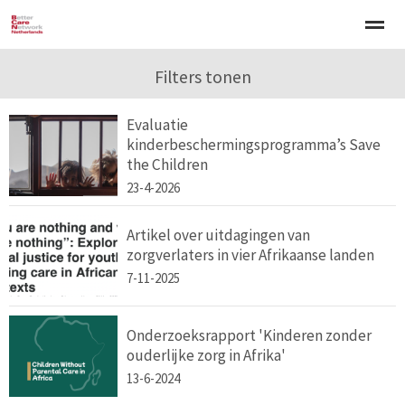
Welkom
Over BCNN
Filters tonen
Werken met kinderen
Gezinsgerichte 
Evaluatie
kinderbeschermingsprogramma’s Save
Home
Nieuws
Agenda
E-mail
Zo
the Children
23-4-2026
Artikel over uitdagingen van
zorgverlaters in vier Afrikaanse landen
7-11-2025
Onderzoeksrapport 'Kinderen zonder
ouderlijke zorg in Afrika'
13-6-2024