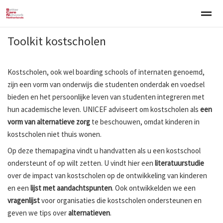
Toolkit kostscholen
Welkom
Over BCNN
Werken met kinderen
Gezinsgerichte 
Kostscholen, ook wel boarding schools of internaten genoemd,
Home
Nieuws
Agenda
E-mail
Zo
zijn een vorm van onderwijs die studenten onderdak en voedsel
bieden en het persoonlijke leven van studenten integreren met
hun academische leven. UNICEF adviseert om kostscholen als
een
vorm van alternatieve zorg
te beschouwen, omdat kinderen in
kostscholen niet thuis wonen.
Op deze themapagina vindt u handvatten als u een kostschool
ondersteunt of op wilt zetten. U vindt hier een
literatuurstudie
over de impact van kostscholen op de ontwikkeling van kinderen
en een
lijst met aandachtspunten
. Ook ontwikkelden we een
vragenlijst
voor organisaties die kostscholen ondersteunen en
geven we tips over
alternatieven
.