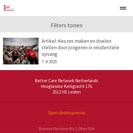
Welkom
Over BCNN
Filters tonen
Werken met kinderen
Gezinsgerichte 
Artikel: Keuzes maken en doelen
stellen door jongeren in residentiële
Home
Nieuws
Agenda
E-mail
Zo
opvang
7-4-2025
Better Care Network Netherlands
Hooglandse Kerkgracht 17G
2312 HS
Leiden
Open desktopversie
Boerma Reclame B.V. |
Ziber DS4