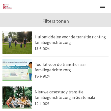
Welkom
Over BCNN
Filters tonen
Werken met kinderen
Gezinsgerichte 
Hulpmiddelen voor de transitie richting
Home
Nieuws
Agenda
E-mail
Zo
familiegerichte zorg
13-6-2024
Toolkit voor de transitie naar
familiegerichte zorg
18-3-2024
Nieuwe casestudy transitie
familiegerichte zorg in Guatemala
12-1-2023