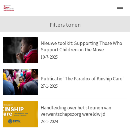
Welkom
Over BCNN
Filters tonen
Werken met kinderen
Gezinsgerichte 
Nieuwe toolkit: Supporting Those Who
Home
Nieuws
Agenda
E-mail
Zo
Support Children on the Move
10-7-2025
Publicatie 'The Paradox of Kinship Care'
27-1-2025
Handleiding over het steunen van
verwantschapszorg wereldwijd
23-1-2024