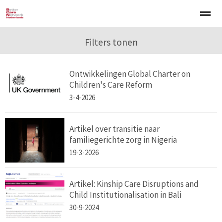
Welkom
Over BCNN
Filters tonen
Werken met kinderen
Gezinsgerichte 
Ontwikkelingen Global Charter on
Home
Nieuws
Agenda
E-mail
Zo
Children's Care Reform
3-4-2026
Artikel over transitie naar
familiegerichte zorg in Nigeria
19-3-2026
Artikel: Kinship Care Disruptions and
Child Institutionalisation in Bali
30-9-2024