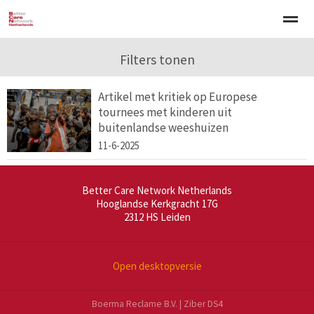
Welkom
Over BCNN
Filters tonen
Werken met kinderen
Gezinsgerichte 
Artikel met kritiek op Europese
tournees met kinderen uit
Home
Nieuws
Agenda
E-mail
Zo
buitenlandse weeshuizen
11-6-2025
Better Care Network Netherlands
Hooglandse Kerkgracht 17G
2312 HS
Leiden
Open desktopversie
Boerma Reclame B.V. |
Ziber DS4