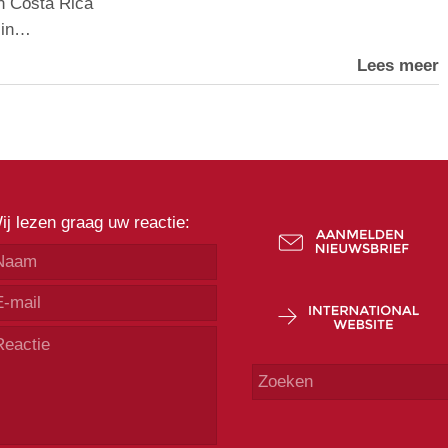
 in Costa Rica
 in…
Lees meer
ij lezen graag uw reactie: