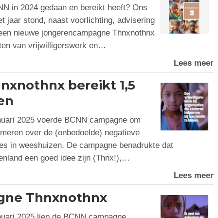
N in 2024 gedaan en bereikt heeft? Ons
t jaar stond, naast voorlichting, advisering
an een nieuwe jongerencampagne Thnxnothnx
ten van vrijwilligerswerk en…
Lees meer
nothnx bereikt 1,5
en
nuari 2025 voerde BCNN campagne om
ormeren over de (onbedoelde) negatieve
ages in weeshuizen. De campagne benadrukte dat
itenland een goed idee zijn (Thnx!),…
Lees meer
agne Thnxnothnx
nuari 2025 liep de BCNN campagne