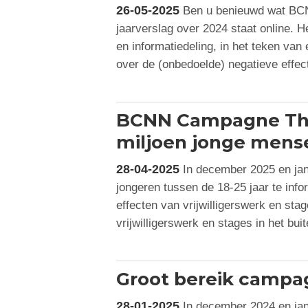
26-05-2025
Ben u benieuwd wat BCN
jaarverslag over 2024 staat online. He
en informatiedeling, in het teken v
over de (onbedoelde) negatieve effec
BCNN Campagne Thnx
miljoen jonge mens
28-04-2025
In december 2025 en ja
jongeren tussen de 18-25 jaar te inf
effecten van vrijwilligerswerk en st
vrijwilligerswerk en stages in het bu
Groot bereik camp
28-01-2025
In december 2024 en ja