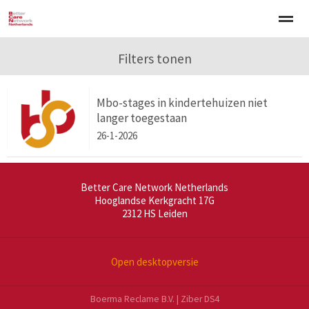
Welkom
Over BCNN
Filters tonen
Werken met kinderen
Gezinsgerichte 
Mbo-stages in kindertehuizen niet
Home
Nieuws
Agenda
E-mail
Zo
langer toegestaan
26-1-2026
Better Care Network Netherlands
Hooglandse Kerkgracht 17G
2312 HS
Leiden
Open desktopversie
Boerma Reclame B.V. |
Ziber DS4