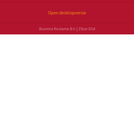
Open desktopversie
Boerma Reclame B.V. |
Ziber DS4