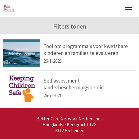
Welkom
Over BCNN
Filters tonen
Werken met kinderen
Gezinsgerichte 
Tool om programma's voor kwetsbare
Home
Nieuws
Agenda
E-mail
Zo
kinderen en families te evalueren
26-1-2023
Self assessment
kinderbeschermingsbeleid
26-7-2021
Better Care Network Netherlands
Hooglandse Kerkgracht 17G
2312 HS
Leiden