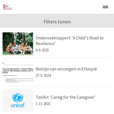
Welkom
Over BCNN
Filters tonen
Werken met kinderen
Gezinsgerichte 
Onderzoekrapport: 'A Child's Road to
Home
Nieuws
Agenda
E-mail
Zo
Resilience'
6-6-2025
Welzijn van verzorgers in Ethiopië
27-5-2024
Toolkit 'Caring for the Caregiver'
1-11-2021