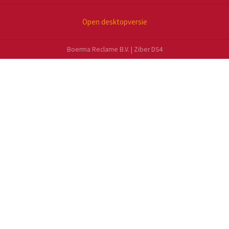
Open desktopversie
Boerma Reclame B.V. |
Ziber DS4