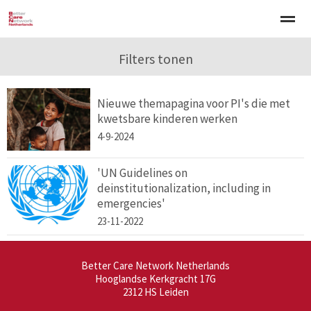
Welkom
Over BCNN
Filters tonen
Werken met kinderen
Gezinsgerichte 
Nieuwe themapagina voor PI's die met
Home
Nieuws
Agenda
E-mail
Zo
kwetsbare kinderen werken
4-9-2024
'UN Guidelines on
deinstitutionalization, including in
emergencies'
23-11-2022
Better Care Network Netherlands
Hooglandse Kerkgracht 17G
2312 HS
Leiden