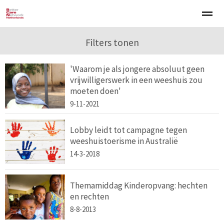
Welkom
Over BCNN
Filters tonen
Werken met kinderen
Gezinsgerichte 
'Waarom je als jongere absoluut geen
vrijwilligerswerk in een weeshuis zou
Home
Nieuws
Agenda
E-mail
Zo
moeten doen'
9-11-2021
Lobby leidt tot campagne tegen
weeshuistoerisme in Australië
14-3-2018
Themamiddag Kinderopvang: hechten
en rechten
8-8-2013