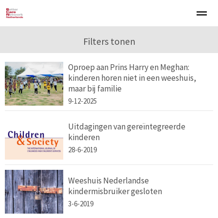
Welkom
Over BCNN
Filters tonen
Werken met kinderen
Gezinsgerichte 
Oproep aan Prins Harry en Meghan:
kinderen horen niet in een weeshuis,
Home
Nieuws
Agenda
E-mail
Zo
maar bij familie
9-12-2025
Uitdagingen van gereïntegreerde
kinderen
28-6-2019
Weeshuis Nederlandse
kindermisbruiker gesloten
3-6-2019