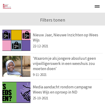
Welkom
Over BCNN
Filters tonen
Werken met kinderen
Gezinsgerichte 
Nieuw Jaar, Nieuwe Inzichten op Wees
Home
Nieuws
Agenda
E-mail
Zo
Wijs
22-12-2021
'Waarom je als jongere absoluut geen
vrijwilligerswerk in een weeshuis zou
moeten doen'
9-11-2021
Media aandacht rondom campagne
Wees Wijs en oproep in ND
25-10-2021