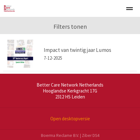
Welkom
Over BCNN
Filters tonen
Werken met kinderen
Gezinsgerichte 
Impact van twintig jaar Lumos
Home
Nieuws
Agenda
E-mail
Zo
7-12-2025
Better Care Network Netherlands
Hooglandse Kerkgracht 17G
2312 HS
Leiden
Open desktopversie
Boerma Reclame B.V. |
Ziber DS4