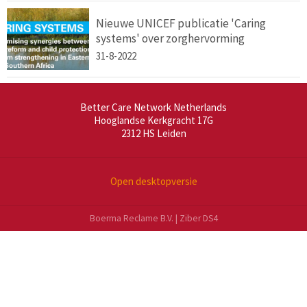
Nieuwe UNICEF publicatie 'Caring
systems' over zorghervorming
31-8-2022
Better Care Network Netherlands
Hooglandse Kerkgracht 17G
2312 HS
Leiden
Open desktopversie
Boerma Reclame B.V. |
Ziber DS4