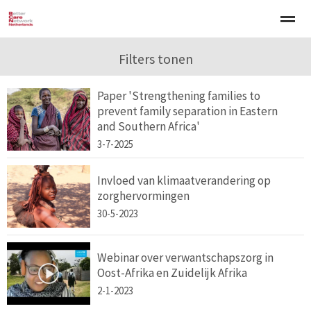
Welkom
Over BCNN
Filters tonen
Werken met kinderen
Gezinsgerichte 
Paper 'Strengthening families to
prevent family separation in Eastern
Home
Nieuws
Agenda
E-mail
Zo
and Southern Africa'
3-7-2025
Invloed van klimaatverandering op
zorghervormingen
30-5-2023
Webinar over verwantschapszorg in
Oost-Afrika en Zuidelijk Afrika
2-1-2023