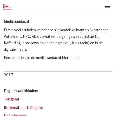
Media aandacht
Welkom
Over BCNN
Werken met kinderen
Gezinsgerichte 
Er zijn veel artikelen verschenen in landelijke kranten (waaronder
Volkskrant, NRC, AD), 5tv-uitzendingen geweest (Editie NL,
Home
Nieuws
Agenda
E-mail
Zo
Koffietijd), interviews op de radio (radio 1, funx radio) en in de
digitale media.
Een selectie van de media aandacht hieronder:
2017
Dag- en weekbladen:
Telegraaf
Reformatorisch Dagblad
De Volkskrant