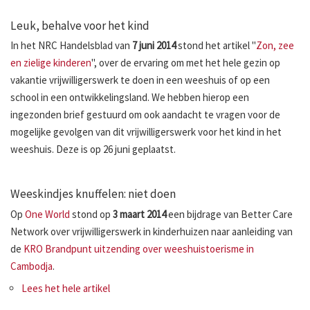
Leuk, behalve voor het kind
In het NRC Handelsblad van
7 juni 2014
stond het artikel "
Zon, zee
en zielige kinderen
", over de ervaring om met het hele gezin op
vakantie vrijwilligerswerk te doen in een weeshuis of op een
school in een ontwikkelingsland. We hebben hierop een
ingezonden brief gestuurd om ook aandacht te vragen voor de
mogelijke gevolgen van dit vrijwilligerswerk voor het kind in het
weeshuis. Deze is op 26 juni geplaatst.
Weeskindjes knuffelen: niet doen
Op
One World
stond op
3 maart 2014
een bijdrage van Better Care
Network over vrijwilligerswerk in kinderhuizen naar aanleiding van
de
KRO Brandpunt uitzending over weeshuistoerisme in
Cambodja
.
Lees het hele artikel