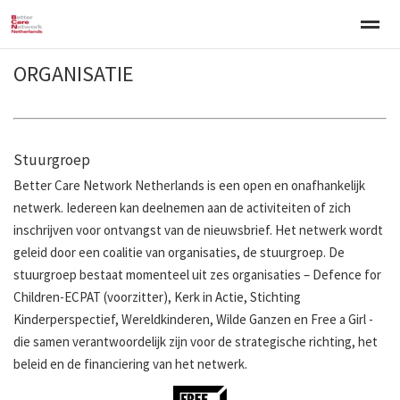
ORGANISATIE
Welkom
Over BCNN
Werken met kinderen
Gezinsgerichte 
Home
Nieuws
Agenda
E-mail
Zo
Stuurgroep
Better Care Network Netherlands is een open en onafhankelijk
netwerk. Iedereen kan deelnemen aan de activiteiten of zich
inschrijven voor ontvangst van de nieuwsbrief. Het netwerk wordt
geleid door een coalitie van organisaties, de stuurgroep. De
stuurgroep bestaat momenteel uit zes organisaties – Defence for
Children-ECPAT (voorzitter), Kerk in Actie, Stichting
Kinderperspectief, Wereldkinderen, Wilde Ganzen en Free a Girl -
die samen verantwoordelijk zijn voor de strategische richting, het
beleid en de financiering van het netwerk.