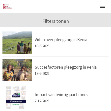
Welkom
Over BCNN
Filters tonen
Werken met kinderen
Gezinsgerichte 
Video over pleegzorg in Kenia
Home
Nieuws
Agenda
E-mail
Zo
18-6-2026
Succesfactoren pleegzorg in Kenia
17-6-2026
Impact van twintig jaar Lumos
7-12-2025