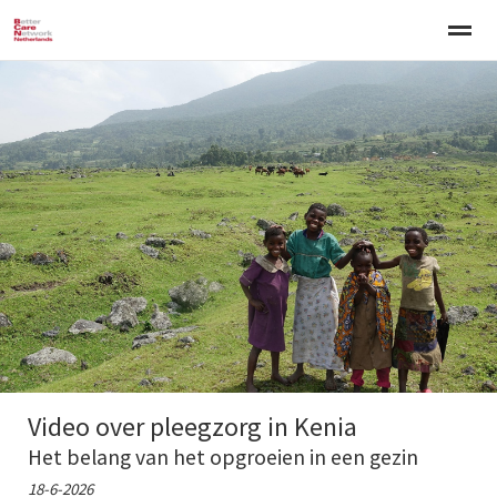
Welkom
Over BCNN
Werken met kinderen
Gezinsgerichte 
Home
Nieuws
Agenda
E-mail
Zo
Video over pleegzorg in Kenia
Het belang van het opgroeien in een gezin
18-6-2026