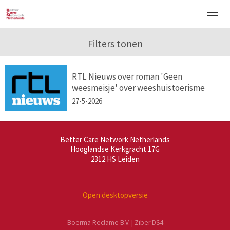
Welkom
Over BCNN
Filters tonen
Werken met kinderen
Gezinsgerichte 
RTL Nieuws over roman 'Geen
Home
Nieuws
Agenda
E-mail
Zo
weesmeisje' over weeshuistoerisme
27-5-2026
Better Care Network Netherlands
Hooglandse Kerkgracht 17G
2312 HS
Leiden
Open desktopversie
Boerma Reclame B.V. |
Ziber DS4