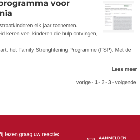
sprogramma voor
nia
l straatkinderen elk jaar toenemen.
d keren veel kinderen die hulp ontvingen,
.
art, het Family Strenghtening Programme (FSP). Met de
Lees meer
vorige
-
1
-
2
-
3
-
volgende
ij lezen graag uw reactie: