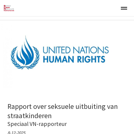
Welkom
Over BCNN
Werken met kinderen
Gezinsgerichte 
Home
Nieuws
Agenda
E-mail
Zo
Rapport over seksuele uitbuiting van
straatkinderen
Speciaal VN-rapporteur
8-12-2025