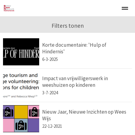
Welkom
Over BCNN
Filters tonen
Werken met kinderen
Gezinsgerichte 
Korte documentaire: 'Hulp of
Home
Nieuws
Agenda
E-mail
Zo
Hindernis'
6-3-2025
Impact van vrijwilligerswerk in
weeshuizen op kinderen
3-7-2024
Nieuw Jaar, Nieuwe Inzichten op Wees
Wijs
22-12-2021