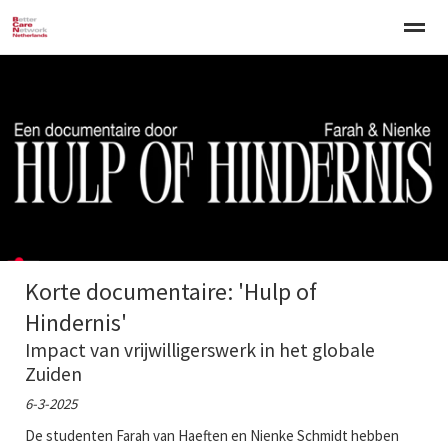
Welkom
Over BCNN
Werken met kinderen
Gezinsgerichte 
Home
Nieuws
Agenda
E-mail
Zo
Korte documentaire: 'Hulp of
Hindernis'
Impact van vrijwilligerswerk in het globale
Zuiden
6-3-2025
De studenten Farah van Haeften en Nienke Schmidt hebben