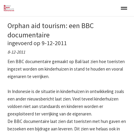
Orphan aid tourism: een BBC
Welkom
Over BCNN
Werken met kinderen
Gezinsgerichte 
documentaire
ingevoerd op 9-12-2011
Home
Nieuws
Agenda
E-mail
Zo
8-12-2011
Een BBC documentaire gemaakt op Bali laat zien hoe toeristen
ingezet worden om kinderhuizen in stand te houden en vooral
eigenaren te verrijken.
In Indonesie is de situatie in kinderhuizen in ontwikkeling zoals
een ander nieuwsbericht laat zien. Veel teveel kinderhuizen
voldoen niet aan standaards en kinderen worden er
geexploiteerd ter verrijking van de eigenaren.
De BBC documentaire laat zien dat toeristen met hun gaven en
bezoeken een bijdrage aan leveren. Dit zien we helaas ook in