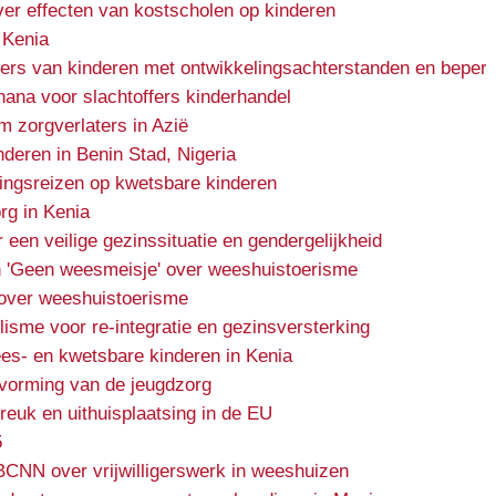
er effecten van kostscholen op kinderen
 Kenia
ers van kinderen met ontwikkelingsachterstanden en beper
Ghana voor slachtoffers kinderhandel
m zorgverlaters in Azië
nderen in Benin Stad, Nigeria
ingsreizen op kwetsbare kinderen
rg in Kenia
en veilige gezinssituatie en gendergelijkheid
 'Geen weesmeisje' over weeshuistoerisme
over weeshuistoerisme
lisme voor re-integratie en gezinsversterking
es- en kwetsbare kinderen in Kenia
rvorming van de jeugdzorg
euk en uithuisplaatsing in de EU
5
BCNN over vrijwilligerswerk in weeshuizen