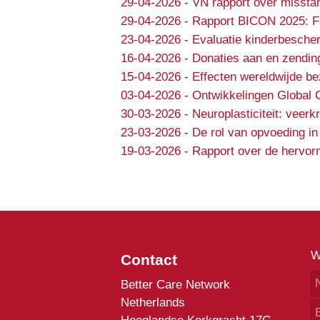
29-04-2026
-
VN rapport over missta
29-04-2026
-
Rapport BICON 2025: Fa
23-04-2026
-
Evaluatie kinderbesche
16-04-2026
-
Donaties aan en zendin
15-04-2026
-
Effecten wereldwijde b
03-04-2026
-
Ontwikkelingen Global 
30-03-2026
-
Neuroplasticiteit: veer
23-03-2026
-
De rol van opvoeding in
19-03-2026
-
Rapport over de hervorm
W
Contact
Better Care Network
Netherlands