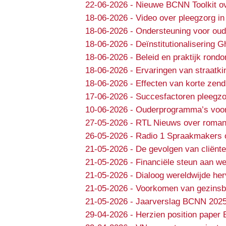
22-06-2026
-
Nieuwe BCNN Toolkit ov
18-06-2026
-
Video over pleegzorg in
18-06-2026
-
Ondersteuning voor oud
18-06-2026
-
Deïnstitutionalisering 
18-06-2026
-
Beleid en praktijk rondo
18-06-2026
-
Ervaringen van straatki
18-06-2026
-
Effecten van korte zend
17-06-2026
-
Succesfactoren pleegzo
10-06-2026
-
Ouderprogramma’s voor e
27-05-2026
-
RTL Nieuws over roman
26-05-2026
-
Radio 1 Spraakmakers 
21-05-2026
-
De gevolgen van cliënte
21-05-2026
-
Financiële steun aan we
21-05-2026
-
Dialoog wereldwijde he
21-05-2026
-
Voorkomen van gezinsbr
21-05-2026
-
Jaarverslag BCNN 202
29-04-2026
-
Herzien position paper 