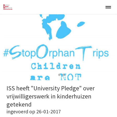
Welkom
Over BCNN
Werken met kinderen
Gezinsgerichte 
Home
Nieuws
Agenda
E-mail
Zo
●
●
●
ISS heeft "University Pledge" over
vrijwilligerswerk in kinderhuizen
getekend
ingevoerd op 26-01-2017