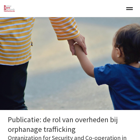
Welkom
Over BCNN
Werken met kinderen
Gezinsgerichte 
Home
Nieuws
Agenda
E-mail
Zo
Publicatie: de rol van overheden bij
orphanage trafficking
Organization for Security and Co-operation in