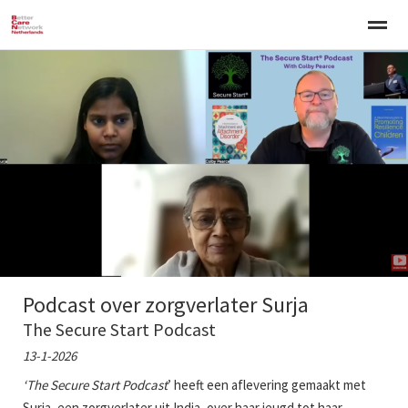
Welkom
Over BCNN
Werken met kinderen
Gezinsgerichte 
Home
Nieuws
Agenda
E-mail
Zo
Podcast over zorgverlater Surja
The Secure Start Podcast
13-1-2026
‘The Secure Start Podcast
’ heeft een aflevering gemaakt met
Surja, een zorgverlater uit India, over haar jeugd tot haar