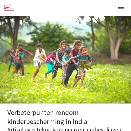
Welkom
Over BCNN
Werken met kinderen
Gezinsgerichte 
Home
Nieuws
Agenda
E-mail
Zo
Verbeterpunten rondom
kinderbescherming in India
Artikel over tekortkomingen en aanbevelingen