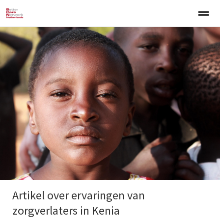
Welkom
Over BCNN
Werken met kinderen
Gezinsgerichte 
Home
Nieuws
Agenda
E-mail
Zo
Artikel over ervaringen van
zorgverlaters in Kenia