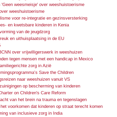
 'Geen weesmeisje' over weeshuistoerisme
over weeshuistoerisme
lisme voor re-integratie en gezinsversterking
es- en kwetsbare kinderen in Kenia
rvorming van de jeugdzorg
euk en uithuisplaatsing in de EU
5
BCNN over vrijwilligerswerk in weeshuizen
nden tegen mensen met een handicap in Mexico
miliegerichte zorg in Azië
rmingsprogramma’s Save the Children
gsreizen naar weeshuizen vanuit VS
ezuinigingen op bescherming van kinderen
Charter on Children's Care Reform
kracht van het brein na trauma en tegenslagen
 het voorkomen dat kinderen op straat terecht komen
ing van inclusieve zorg in India