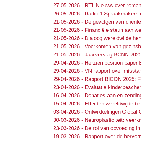
27-05-2026
-
RTL Nieuws over roman
26-05-2026
-
Radio 1 Spraakmakers 
21-05-2026
-
De gevolgen van cliënte
21-05-2026
-
Financiële steun aan we
21-05-2026
-
Dialoog wereldwijde he
21-05-2026
-
Voorkomen van gezinsbr
21-05-2026
-
Jaarverslag BCNN 202
29-04-2026
-
Herzien position paper 
29-04-2026
-
VN rapport over missta
29-04-2026
-
Rapport BICON 2025: Fa
23-04-2026
-
Evaluatie kinderbesche
16-04-2026
-
Donaties aan en zendin
15-04-2026
-
Effecten wereldwijde b
03-04-2026
-
Ontwikkelingen Global 
30-03-2026
-
Neuroplasticiteit: veer
23-03-2026
-
De rol van opvoeding in
19-03-2026
-
Rapport over de hervorm