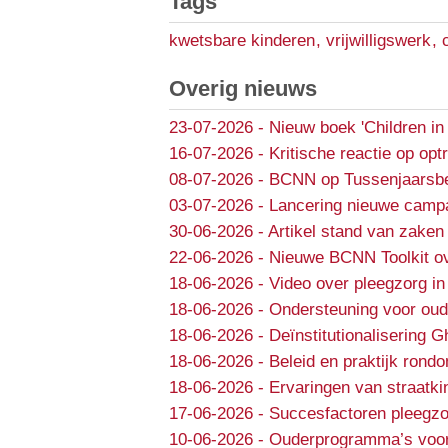
Tags
kwetsbare kinderen
,
vrijwilligswerk
,
Overig nieuws
23-07-2026
-
Nieuw boek 'Children in
16-07-2026
-
Kritische reactie op opt
08-07-2026
-
BCNN op Tussenjaarsbe
03-07-2026
-
Lancering nieuwe campa
30-06-2026
-
Artikel stand van zaken 
22-06-2026
-
Nieuwe BCNN Toolkit ov
18-06-2026
-
Video over pleegzorg in
18-06-2026
-
Ondersteuning voor oud
18-06-2026
-
Deïnstitutionalisering 
18-06-2026
-
Beleid en praktijk rondo
18-06-2026
-
Ervaringen van straatki
17-06-2026
-
Succesfactoren pleegzo
10-06-2026
-
Ouderprogramma’s voor e