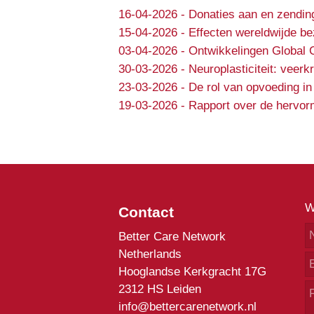
16-04-2026
-
Donaties aan en zendin
15-04-2026
-
Effecten wereldwijde b
03-04-2026
-
Ontwikkelingen Global 
30-03-2026
-
Neuroplasticiteit: veer
23-03-2026
-
De rol van opvoeding in
19-03-2026
-
Rapport over de hervorm
W
Contact
Better Care Network
Netherlands
Hooglandse Kerkgracht 17G
2312 HS Leiden
info@bettercarenetwork.nl