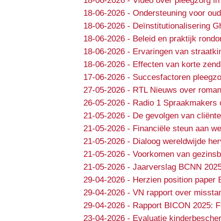
18-06-2026
-
Video over pleegzorg in
18-06-2026
-
Ondersteuning voor oud
18-06-2026
-
Deïnstitutionalisering 
18-06-2026
-
Beleid en praktijk rondo
18-06-2026
-
Ervaringen van straatki
18-06-2026
-
Effecten van korte zend
17-06-2026
-
Succesfactoren pleegzo
27-05-2026
-
RTL Nieuws over roman
26-05-2026
-
Radio 1 Spraakmakers 
21-05-2026
-
De gevolgen van cliënte
21-05-2026
-
Financiële steun aan we
21-05-2026
-
Dialoog wereldwijde he
21-05-2026
-
Voorkomen van gezinsbr
21-05-2026
-
Jaarverslag BCNN 202
29-04-2026
-
Herzien position paper 
29-04-2026
-
VN rapport over missta
29-04-2026
-
Rapport BICON 2025: Fa
23-04-2026
-
Evaluatie kinderbesche