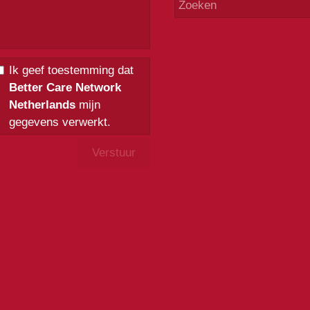
Ik geef toestemming dat
Better Care Network
Netherlands
mijn
gegevens verwerkt.