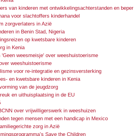
 Kenia
ers van kinderen met ontwikkelingsachterstanden en beper
Ghana voor slachtoffers kinderhandel
m zorgverlaters in Azië
nderen in Benin Stad, Nigeria
ingsreizen op kwetsbare kinderen
rg in Kenia
 'Geen weesmeisje' over weeshuistoerisme
over weeshuistoerisme
lisme voor re-integratie en gezinsversterking
es- en kwetsbare kinderen in Kenia
rvorming van de jeugdzorg
euk en uithuisplaatsing in de EU
5
BCNN over vrijwilligerswerk in weeshuizen
nden tegen mensen met een handicap in Mexico
miliegerichte zorg in Azië
rmingsprogramma’s Save the Children