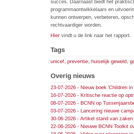
succes. Daarnaast biedt het praktisch
programmaontwikkelaars en uitvoering
kunnen ontwerpen, verbeteren, opsch
rechtvaardiger worden.
Hier
vindt u de link naar het rapport.
Tags
unicef
,
preventie
,
huiselijk geweld
,
g
Overig nieuws
23-07-2026
-
Nieuw boek 'Children in
16-07-2026
-
Kritische reactie op opt
08-07-2026
-
BCNN op Tussenjaarsbe
03-07-2026
-
Lancering nieuwe campa
30-06-2026
-
Artikel stand van zaken 
22-06-2026
-
Nieuwe BCNN Toolkit ov