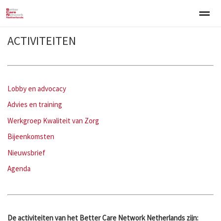
ACTIVITEITEN
Welkom
Over BCNN
Werken met kinderen
Gezinsgerichte 
Home
Nieuws
Agenda
E-mail
Zo
Lobby en advocacy
Advies en training
Werkgroep Kwaliteit van Zorg
Bijeenkomsten
Nieuwsbrief
Agenda
De activiteiten van het Better Care Network Netherlands zijn: