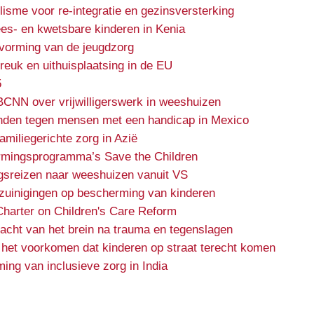
lisme voor re-integratie en gezinsversterking
es- en kwetsbare kinderen in Kenia
rvorming van de jeugdzorg
euk en uithuisplaatsing in de EU
5
BCNN over vrijwilligerswerk in weeshuizen
nden tegen mensen met een handicap in Mexico
miliegerichte zorg in Azië
rmingsprogramma’s Save the Children
gsreizen naar weeshuizen vanuit VS
ezuinigingen op bescherming van kinderen
Charter on Children's Care Reform
kracht van het brein na trauma en tegenslagen
 het voorkomen dat kinderen op straat terecht komen
ing van inclusieve zorg in India