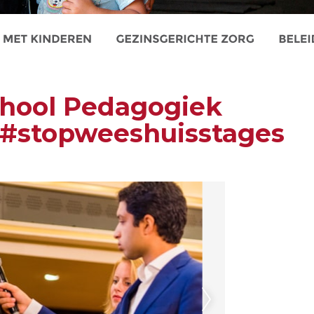
hool Pedagogiek
 #stopweeshuisstages