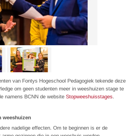
enten van Fontys Hogeschool Pedagogiek tekende deze
Pledge om geen studenten meer in weeshuizen stage te
eerde namens BCNN de website
Stopweeshuisstages
.
in weeshuizen
ere nadelige effecten. Om te beginnen is er de
t arme gezinnen die in een weeshuis worden