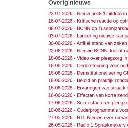
Overig nieuws
23-07-2026
-
Nieuw boek 'Children in
16-07-2026
-
Kritische reactie op opt
08-07-2026
-
BCNN op Tussenjaarsbe
03-07-2026
-
Lancering nieuwe campa
30-06-2026
-
Artikel stand van zaken 
22-06-2026
-
Nieuwe BCNN Toolkit ov
18-06-2026
-
Video over pleegzorg in
18-06-2026
-
Ondersteuning voor oud
18-06-2026
-
Deïnstitutionalisering 
18-06-2026
-
Beleid en praktijk rondo
18-06-2026
-
Ervaringen van straatki
18-06-2026
-
Effecten van korte zend
17-06-2026
-
Succesfactoren pleegzo
10-06-2026
-
Ouderprogramma’s voor e
27-05-2026
-
RTL Nieuws over roman
26-05-2026
-
Radio 1 Spraakmakers 