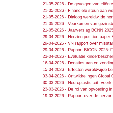
21-05-2026
-
De gevolgen van cliënte
21-05-2026
-
Financiële steun aan we
21-05-2026
-
Dialoog wereldwijde he
21-05-2026
-
Voorkomen van gezinsbr
21-05-2026
-
Jaarverslag BCNN 202
29-04-2026
-
Herzien position paper 
29-04-2026
-
VN rapport over missta
29-04-2026
-
Rapport BICON 2025: Fa
23-04-2026
-
Evaluatie kinderbesche
16-04-2026
-
Donaties aan en zendin
15-04-2026
-
Effecten wereldwijde b
03-04-2026
-
Ontwikkelingen Global 
30-03-2026
-
Neuroplasticiteit: veer
23-03-2026
-
De rol van opvoeding in
19-03-2026
-
Rapport over de hervorm